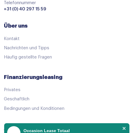
Airbag bestuurder
Telefonnummer
+31 (0) 40 297 15 59
Airbag passagier
Alarm klasse 1(startblokkering)
Über uns
Anti Blokkeer Systeem
Kontakt
Anti doorSlip Regeling
Nachrichten und Tipps
Bandenspanningscontrolesysteem
Häufig gestellte Fragen
Derde remlicht
Elektronisch Stabiliteits Programma
Finanzierungsleasing
Hill hold functie
Privates
Isofix bevestiging voor kinderzitjes
Geschaftlich
Apple Carplay/Android Auto
Bedingungen und Konditionen
Bluetooth
centrale vergrendeling met afstandsbediening
Angebot ansehen
Occasion Lease Totaal