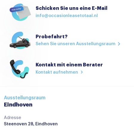
Stuurbekrachtiging snelheidsafhankelijk
Schicken Sie uns eine E-Mail
info@occasionleasetotaal.nl
Stuur verstelbaar
Stuurwiel verwarmd
Probefahrt?
Stuurwiel verwarmd
Sehen Sie unseren Ausstellungsraum
Voorstoelen verwarmd
Voorstoelen verwarmd
Kontakt mit einem Berater
Start/stop systeem
Kontakt aufnehmen
Achteruitrijcamera
Achteruitrijcamera
Ausstellungsraum
Airbag(s) hoofd achter
Eindhoven
Airbag(s) hoofd voor
Adresse
Steenoven 28, Eindhoven
Airbag(s) side voor