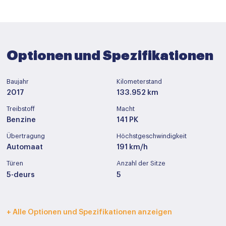
Optionen und Spezifikationen
Baujahr
Kilometerstand
2017
133.952 km
Treibstoff
Macht
Benzine
141 PK
Übertragung
Höchstgeschwindigkeit
Automaat
191 km/h
Türen
Anzahl der Sitze
5-deurs
5
Innenfarbe
Polstermöbel
+ Alle Optionen und Spezifikationen anzeigen
Donker grijs
Half leder / stof