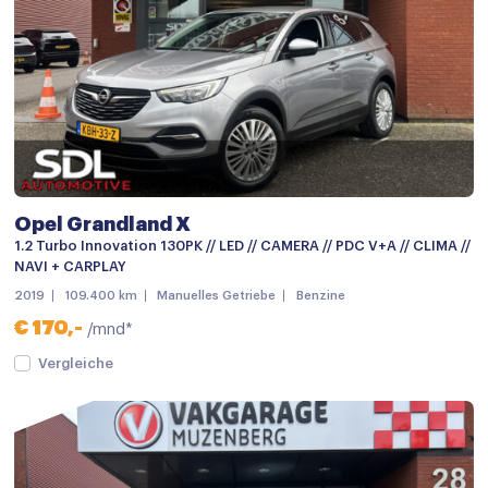
Navigatie
Navigatiesysteem full map
Navigatiesysteem full map
Radio
Stuurwiel multifunctioneel
Opel Grandland X
Achterbank in delen neerklapbaar
1.2 Turbo Innovation 130PK // LED // CAMERA // PDC V+A // CLIMA //
Airco (automatisch)
NAVI + CARPLAY
2019
109.400 km
Manuelles Getriebe
Benzine
Armsteun
€ 170,-
/mnd*
Bestuurdersstoel in hoogte verstelbaar
Vergleiche
Binnenspiegel automatisch dimmend
Binnenspiegel automatisch dimmend
Boordcomputer