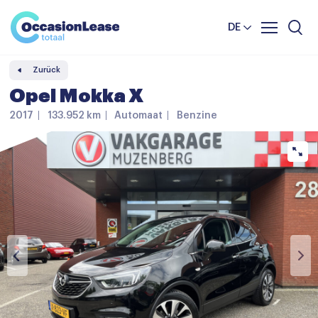
Unternehmer
Nachrichten und tipps
Komparator
DE
Häufig gestellte Fragen
Zurück
Über uns
Opel Mokka X
2017
133.952 km
Automaat
Benzine