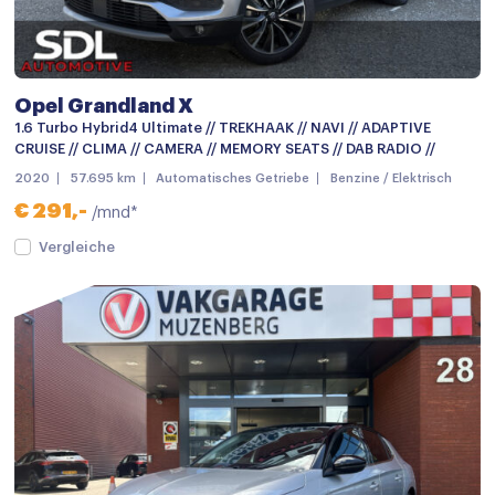
Dakrails
Dimlichten automatisch
Getint glas
Opel Grandland X
Grootlichtassistent
1.6 Turbo Hybrid4 Ultimate // TREKHAAK // NAVI // ADAPTIVE
CRUISE // CLIMA // CAMERA // MEMORY SEATS // DAB RADIO //
Grootlichtassistent
2020
57.695 km
Automatisches Getriebe
Benzine / Elektrisch
Keyless entry
€ 291,-
/mnd*
LED achterlichten
Vergleiche
LED dagrijverlichting
Lichtmetalen velgen 18"
Metaalkleur
Mistlampen voor
mistlampen voor
Parkeersensor achter