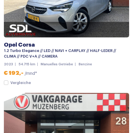
Parkeersensor achter
Parkeersensor achter
Parkeersensor voor
Parkeersensor voor
Opel Corsa
Parkeersensor voor
1.2 Turbo Elegance // LED // NAVI + CARPLAY // HALF-LEDER //
CLIMA // PDC V+A // CAMERA
Parkeersensor voor en achter
2023
54.715 km
Manuelles Getriebe
Benzine
Warmtewerende voorruit
€ 192,-
/mnd*
Achteruitrijcamera
Vergleiche
Android auto
Apple carplay
Bluetooth telefoonvoorbereiding
Multimedia-voorbereiding
Multimedia systeem