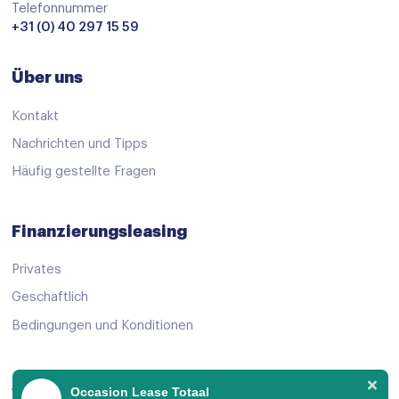
Derde remlicht
Telefonnummer
+31 (0) 40 297 15 59
Dodehoek detector
Elektronisch Stabiliteits Programma
Über uns
Hill hold functie
Kontakt
Isofix bevestiging voor kinderzitjes
Nachrichten und Tipps
Verkeersbord detectie
Häufig gestellte Fragen
Vermoeidheids herkenning
Apple Carplay/Android Auto
Finanzierungsleasing
Bluetooth
Privates
centrale vergrendeling met afstandsbediening
Geschaftlich
Connected services
Bedingungen und Konditionen
Dab
Draadloze telefoonlader
Angebot ansehen
Occasion Lease Totaal