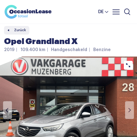
Unternehmer
Nachrichten und tipps
Komparator
DE
Häufig gestellte Fragen
Zurück
Über uns
Opel Grandland X
2019
109.400 km
Handgeschakeld
Benzine