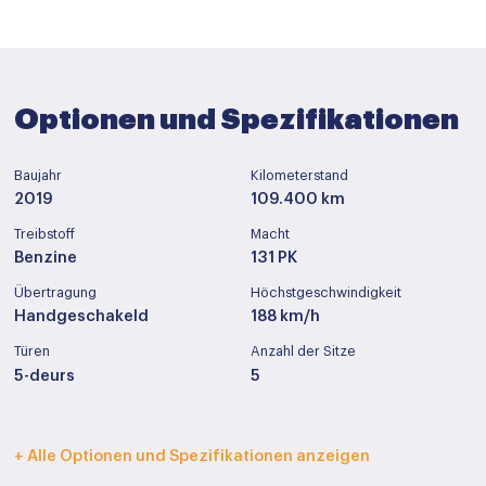
Optionen und Spezifikationen
Baujahr
Kilometerstand
2019
109.400 km
Treibstoff
Macht
Benzine
131 PK
Übertragung
Höchstgeschwindigkeit
Handgeschakeld
188 km/h
Türen
Anzahl der Sitze
5-deurs
5
Innenfarbe
Polstermöbel
+ Alle Optionen und Spezifikationen anzeigen
Donker grijs
Stof