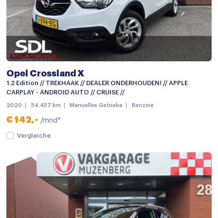
mistlampen voor
Parkeersensor achter
Parkeersensor voor
Parkeersensor voor en achter
Opel Crossland X
Achteruitrijcamera
1.2 Edition // TREKHAAK // DEALER ONDERHOUDEN! // APPLE
CARPLAY - ANDROID AUTO // CRUISE //
Android auto
2020
54.457 km
Manuelles Getriebe
Benzine
Apple carplay
€ 142,-
/mnd*
Bluetooth telefoonvoorbereiding
Vergleiche
Multimedia-voorbereiding
Multimedia systeem
Navigatie
Navigatiesysteem
Navigatiesysteem full map