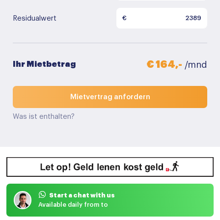
Residualwert
€
€ 164,-
Ihr Mietbetrag
/mnd
Mietvertrag anfordern
Was ist enthalten?
Start a chat with us
Available daily from to