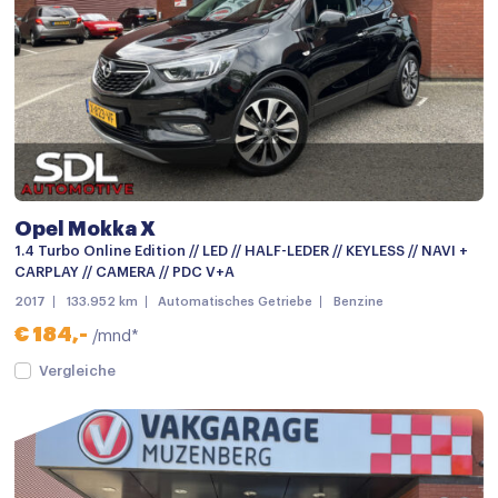
Radio
Spraakbediening
Stuurwiel multifunctioneel
Achterbank in delen neerklapbaar
Airco
Opel Mokka X
Airco (automatisch)
1.4 Turbo Online Edition // LED // HALF-LEDER // KEYLESS // NAVI +
Armsteun
CARPLAY // CAMERA // PDC V+A
2017
133.952 km
Automatisches Getriebe
Benzine
Armsteun achter
€ 184,-
/mnd*
Armsteun voor
Vergleiche
Bestuurdersstoel in hoogte verstelbaar
Binnenspiegel automatisch dimmend
Boordcomputer