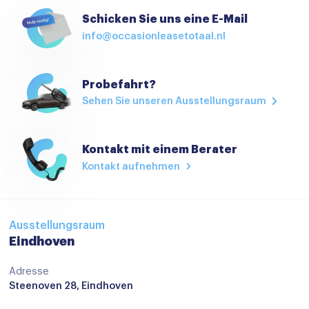
Achteruitrijcamera
Schicken Sie uns eine E-Mail
info@occasionleasetotaal.nl
Airbag(s) hoofd achter
Airbag(s) hoofd voor
Probefahrt?
Airbag(s) side voor
Sehen Sie unseren Ausstellungsraum
Airbag bestuurder
Airbag passagier
Kontakt mit einem Berater
Alarm klasse 1(startblokkering)
Kontakt aufnehmen
Anti Blokkeer Systeem
Anti doorSlip Regeling
Ausstellungsraum
Autonomous Emergency Braking
Eindhoven
Bandenspanningscontrolesysteem
Adresse
Steenoven 28, Eindhoven
bots waarschuwing systeem