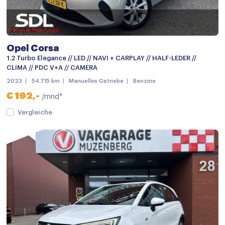
Buitenspiegels verwarmbaar
Bumpers in carrosseriekleur
Centrale deurvergrendeling met afstandsbediening
Opel Corsa
Chroom delen exterieur
1.2 Turbo Elegance // LED // NAVI + CARPLAY // HALF-LEDER //
CLIMA // PDC V+A // CAMERA
Dimlichten automatisch
2023
54.715 km
Manuelles Getriebe
Benzine
Getint glas
€ 192,-
/mnd*
LED achterlichten
Vergleiche
LED dagrijverlichting
LED koplampen
Lichtmetalen velgen
Lichtmetalen velgen 18"
Metaalkleur
Mistlampen voor