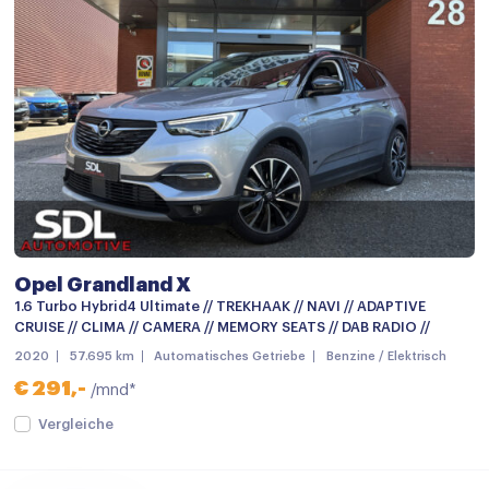
Climate control
Comfortstoel(en)
Cruise control
Cruisecontrol
Elektrische ramen achter
Elektrische ramen voor
Hoofdsteunen achter
Opel Grandland X
Passagiersstoel in hoogte verstelbaar
1.6 Turbo Hybrid4 Ultimate // TREKHAAK // NAVI // ADAPTIVE
Regensensor
CRUISE // CLIMA // CAMERA // MEMORY SEATS // DAB RADIO //
2020
57.695 km
Automatisches Getriebe
Benzine / Elektrisch
Stuurbekrachtiging
€ 291,-
/mnd*
Stuurbekrachtiging snelheidsafhankelijk
Vergleiche
Stuur verstelbaar
Start/stop systeem