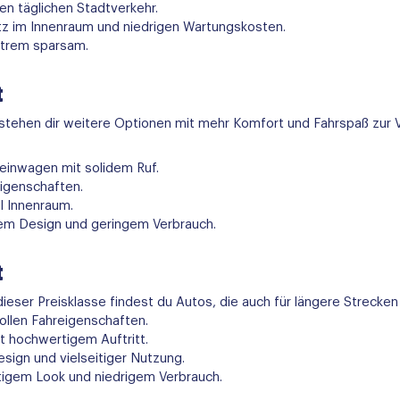
en täglichen Stadtverkehr.
atz im Innenraum und niedrigen Wartungskosten.
extrem sparsam.
t
tehen dir weitere Optionen mit mehr Komfort und Fahrspaß zur 
leinwagen mit solidem Ruf.
reigenschaften.
l Innenraum.
schem Design und geringem Verbrauch.
t
ieser Preisklasse findest du Autos, die auch für längere Strecke
ollen Fahreigenschaften.
t hochwertigem Auftritt.
ign und vielseitiger Nutzung.
tigem Look und niedrigem Verbrauch.