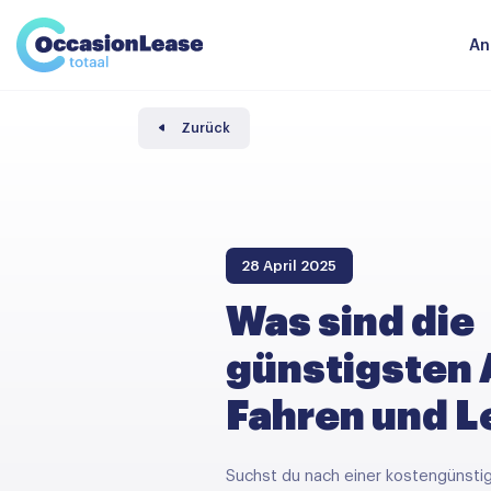
Unternehmer
Nachrichten und tipps
Komparator
An
Häufig gestellte Fragen
Über uns
Zurück
28 April 2025
Was sind die
günstigsten
Fahren und 
Suchst du nach einer kostengünstig