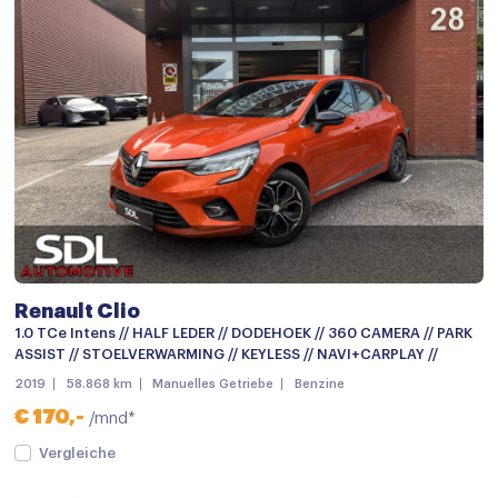
Climate control
Cruise control
Cruisecontrol
Elektrisch bedienbare spiegels
Elektrische ramen achter
Elektrische ramen voor
Keyless start
Lederen/stof bekleding
Renault Clio
Lederen versnellingspook
1.0 TCe Intens // HALF LEDER // DODEHOEK // 360 CAMERA // PARK
ASSIST // STOELVERWARMING // KEYLESS // NAVI+CARPLAY //
Passagiersstoel in hoogte verstelbaar
2019
58.868 km
Manuelles Getriebe
Benzine
Regensensor
€ 170,-
/mnd*
Stuurbekrachtiging snelheidsafhankelijk
Vergleiche
Stuur verstelbaar