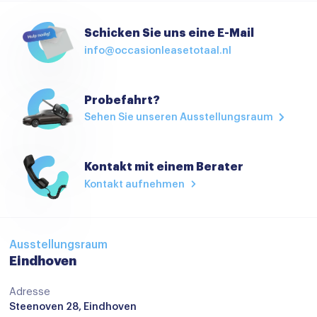
Voorstoel(en) met massagefunctie
Schicken Sie uns eine E-Mail
Achteruitrijcamera
info@occasionleasetotaal.nl
Achteruitrijcamera
Airbag(s) hoofd achter
Probefahrt?
Sehen Sie unseren Ausstellungsraum
Airbag(s) hoofd voor
Airbag(s) side voor
Kontakt mit einem Berater
Airbag bestuurder
Kontakt aufnehmen
Airbag passagier
Alarm klasse 1(startblokkering)
Anti Blokkeer Systeem
Ausstellungsraum
Eindhoven
Anti doorSlip Regeling
Adresse
Autonomous Emergency Braking
Steenoven 28, Eindhoven