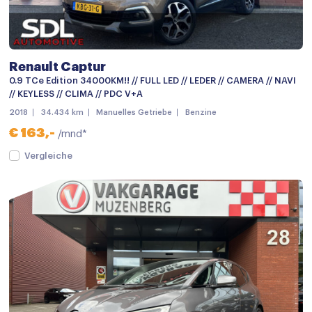
Chroom delen exterieur
Dimlichten automatisch
Elektronische remkrachtverdeling
Renault Captur
Getint glas
0.9 TCe Edition 34000KM!! // FULL LED // LEDER // CAMERA // NAVI
// KEYLESS // CLIMA // PDC V+A
Grootlichtassistent
2018
34.434 km
Manuelles Getriebe
Benzine
Keyless entry
€ 163,-
/mnd*
keyless entry
Vergleiche
LED achterlichten
LED dagrijverlichting
LED koplampen
Lichtmetalen velgen
Lichtmetalen velgen 20"
mistlampen voor