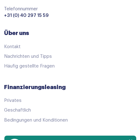
Bandenspanningscontrolesysteem
Telefonnummer
Dodehoek detector
+31 (0) 40 297 15 59
Dodehoek detector
Über uns
dodehoek herkenning
Elektronisch Stabiliteits Programma
Kontakt
Hill hold functie
Nachrichten und Tipps
Häufig gestellte Fragen
Isofix bevestiging voor kinderzitjes
Lichtsensor
Finanzierungsleasing
Rijstrooksensor
Privates
Verkeersbord detectie
Geschaftlich
Vermoeidheids herkenning
Bedingungen und Konditionen
airco automatisch
andere dakkleur