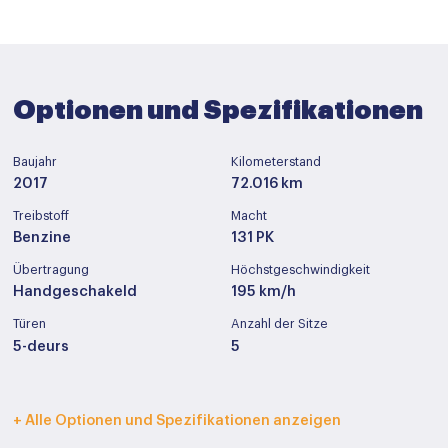
Optionen und Spezifikationen
Baujahr
Kilometerstand
2017
72.016 km
Treibstoff
Macht
Benzine
131 PK
Übertragung
Höchstgeschwindigkeit
Handgeschakeld
195 km/h
Türen
Anzahl der Sitze
5-deurs
5
Innenfarbe
Polstermöbel
+ Alle Optionen und Spezifikationen anzeigen
Zwart
Half leder / stof