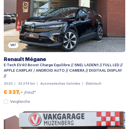
Navigatie
Navigatiesysteem full map
Navigatie voorbereiding
Radio
VAT
Spraakbediening
Renault Mégane
Airco met elektronische regeling
E-Tech EV40 Boost Charge Equilibre // SNEL LADEN!! // FULL LED //
Armsteun
APPLE CARPLAY / ANDROID AUTO // CAMERA // DIGITAAL DISPLAY
//
Armsteun achter
2023
33.374 km
Automatisches Getriebe
Elektrisch
Armsteun voor
€ 327,-
/mnd*
Bestuurdersstoel in hoogte verstelbaar
Vergleiche
Binnenspiegel automatisch dimmend
Boordcomputer