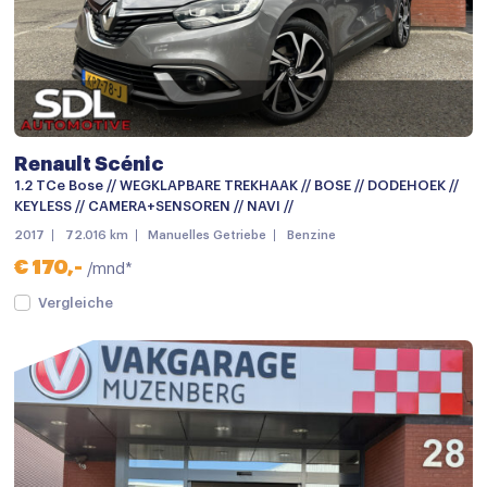
Parkeer assistent
Parkeer assistent
Parkeersensor achter
Parkeersensor voor
Renault Scénic
Parkeersensor voor en achter
1.2 TCe Bose // WEGKLAPBARE TREKHAAK // BOSE // DODEHOEK //
KEYLESS // CAMERA+SENSOREN // NAVI //
Trekhaak
2017
72.016 km
Manuelles Getriebe
Benzine
Trekhaak afneembaar
€ 170,-
/mnd*
Zonnescherm zijruiten
Vergleiche
Achteruitrijcamera
Audio installatie premium
Bluetooth telefoonvoorbereiding
Multimedia-voorbereiding
Multimedia systeem