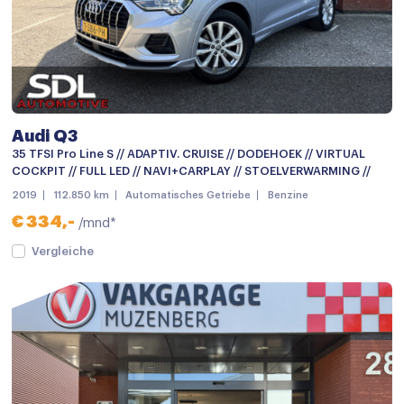
Open dak
Panoramadak
Parkeersensor achter
parkeersensoren achter
Audi Q3
Parkeersensor voor
35 TFSI Pro Line S // ADAPTIV. CRUISE // DODEHOEK // VIRTUAL
COCKPIT // FULL LED // NAVI+CARPLAY // STOELVERWARMING //
Parkeersensor voor en achter
2019
112.850 km
Automatisches Getriebe
Benzine
Sportonderstel
€ 334,-
/mnd*
Warmtewerend glas
Vergleiche
Achteruitrijcamera
Bluetooth telefoonvoorbereiding
Multimedia-voorbereiding
Multimedia systeem
Navigatie