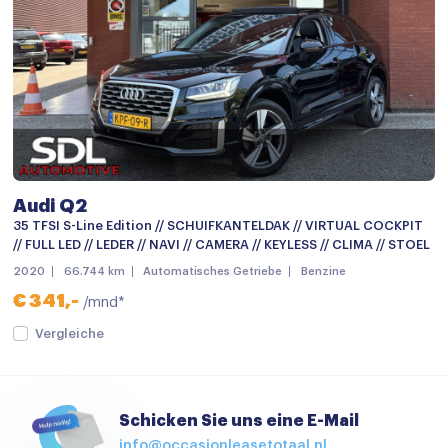
Navigatiesysteem
Navigatiesysteem full map
Radio
Stuurwiel multifunctioneel
Achterbank in delen neerklapbaar
Audi Q2
Airco (automatisch)
35 TFSI S-Line Edition // SCHUIFKANTELDAK // VIRTUAL COCKPIT
Airco met elektronische regeling
// FULL LED // LEDER // NAVI // CAMERA // KEYLESS // CLIMA // STOEL
2020
66.744 km
Automatisches Getriebe
Benzine
Aluminium interieur afwerking
€ 341,-
/mnd*
Armsteun
Vergleiche
Armsteun voor
Boordcomputer
Schicken Sie uns eine E-Mail
Cruise control
info@occasionleasetotaal.nl