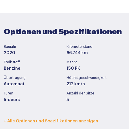
Optionen und Spezifikationen
Baujahr
Kilometerstand
2020
66.744 km
Treibstoff
Macht
Benzine
150 PK
Übertragung
Höchstgeschwindigkeit
Automaat
212 km/h
Türen
Anzahl der Sitze
5-deurs
5
Innenfarbe
Polstermöbel
+ Alle Optionen und Spezifikationen anzeigen
Donker grijs
Leder