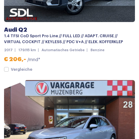
Dimlichten automatisch
Elek. bedienbare achterklep
Elektrisch bedienbare achterklep
Audi Q2
Elektrisch glazen panorama-dak
1.4 TFSI CoD Sport Pro Line // FULL LED // ADAPT. CRUISE //
VIRTUAL COCKPIT // KEYLESS // PDC V+A // ELEK. KOFFERKLEP
Getint glas
2017
179.115 km
Automatisches Getriebe
Benzine
Keyless entry
€ 206,-
/mnd*
keyless entry
Vergleiche
LED achterlichten
LED dagrijverlichting
LED koplampen
Lichtmetalen velgen 18"
Metaalkleur
Mistlampen voor