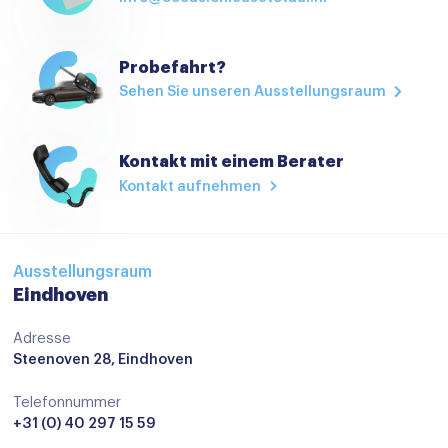
Cruisecontrol
Elektrische handrem
Probefahrt?
Elektrische ramen achter
Sehen Sie unseren Ausstellungsraum
Elektrische ramen voor
Hoofdsteunen achter
Kontakt mit einem Berater
Kontakt aufnehmen
Keyless start
Lederen/stof bekleding
Lederen bekleding
Ausstellungsraum
Eindhoven
Lederen stuurwiel
Lederen versnellingspook
Adresse
Steenoven 28, Eindhoven
Regensensor
Sportstoelen
Telefonnummer
+31 (0) 40 297 15 59
Stoelverwarming