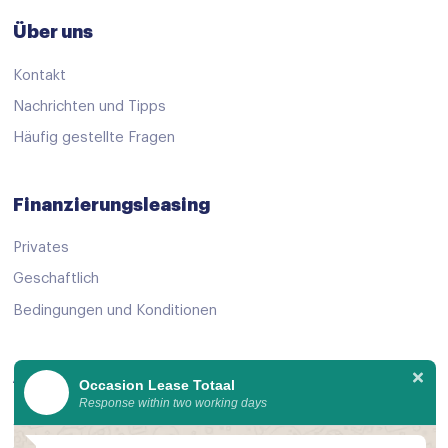
Stuurbekrachtiging
Über uns
Stuur verstelbaar
Kontakt
Virtual cockpit
Nachrichten und Tipps
Voorstoelen verwarmd
Häufig gestellte Fragen
Start/stop systeem
Achteruitrijcamera
Finanzierungsleasing
Airbag(s) side voor
Privates
Airbag bestuurder
Geschaftlich
Airbag passagier
Bedingungen und Konditionen
Alarm klasse 1(startblokkering)
Angebot ansehen
Anti Blokkeer Systeem
Occasion Lease Totaal
Response within two working days
Anti doorSlip Regeling
Alle gebrauchtwagen