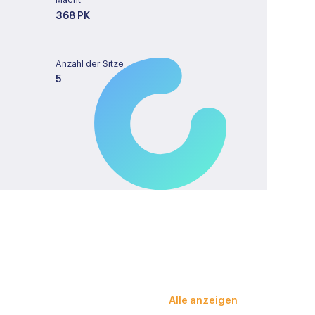
Macht
368 PK
Anzahl der Sitze
5
Tankinhalt
66
License plate
GFT09T
m
Alle anzeigen