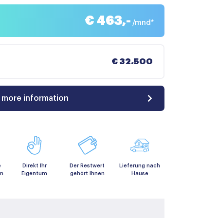
€ 463,-
/mnd*
€ 32.500
 more information
e
Direkt Ihr
Der Restwert
Lieferung nach
en
Eigentum
gehört Ihnen
Hause