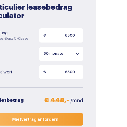
ticulier leasebedrag
culator
lung
€
es-Benz C-Klasse
alwert
€
€ 448,-
Mietbetrag
/mnd
Mietvertrag anfordern