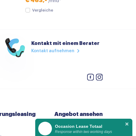
€ 463,-
/mnd*
Vergleiche
eiding
Kontakt mit einem Berater
Kontakt aufnehmen
ing
rungsleasing
Angebot ansehen
Occasion Lease Totaal
h dimmend
Alle gebrauchtwagen
Response within two working days