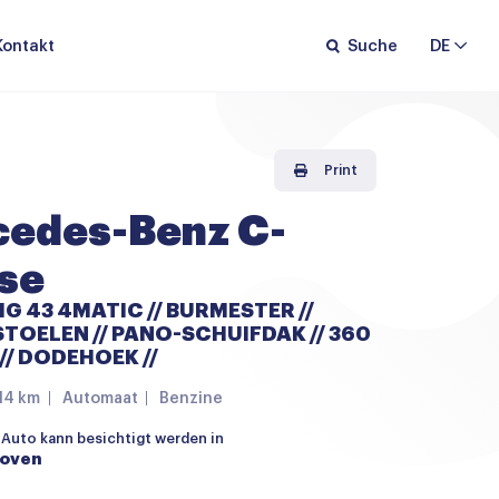
Kontakt
Suche
DE
Print
edes-Benz C-
se
MG 43 4MATIC // BURMESTER //
TOELEN // PANO-SCHUIFDAK // 360
/ DODEHOEK //
14 km
Automaat
Benzine
 Auto kann besichtigt werden in
hoven