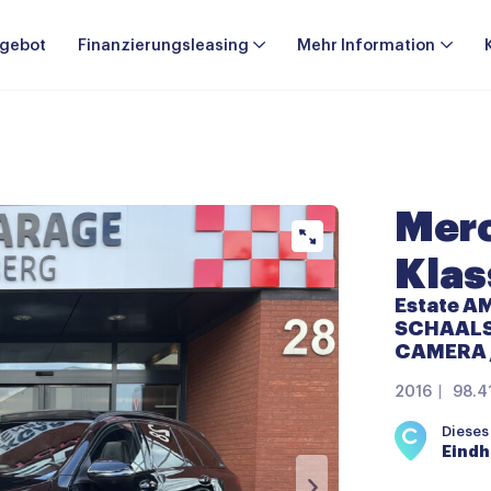
gebot
Finanzierungsleasing
Mehr Information
Merc
Klas
Estate A
SCHAALS
CAMERA /
2016
98.4
Dieses
Eind