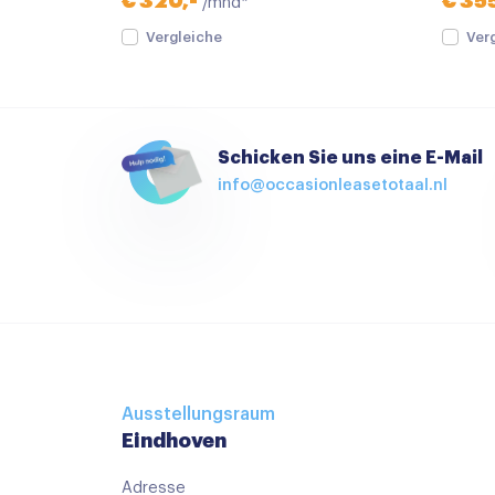
€ 320,-
€ 355
/mnd*
Sport uitlaat
Vergleiche
Ver
Achteruitrijcamera
Audio installatie
Bluetooth telefoonvoorbereiding
Schicken Sie uns eine E-Mail
info@occasionleasetotaal.nl
Multimedia-voorbereiding
Navigatie
Rondomzicht camera
Airco met elektronische regeling
Ambient Light
Armsteun achter
Ausstellungsraum
Bagage-scheidingsnet
Eindhoven
Bestuurdersstoel in hoogte verstelbaar
Adresse