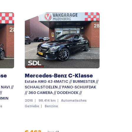
nklapbaar
verstel- en verwarmbaar
p
sse
Mercedes-Benz C-Klasse
Estate AMG 43 4MATIC // BURMESTER //
NAVI //
SCHAALSTOELEN // PANO-SCHUIFDAK
//
// 360 CAMERA // DODEHOEK //
RMIN
2016
98.414 km
Automatisches
es
Getriebe
Benzine
ter