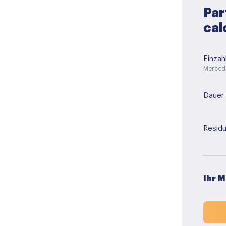
Par
cal
Einzah
Merced
Dauer
Residu
Ihr 