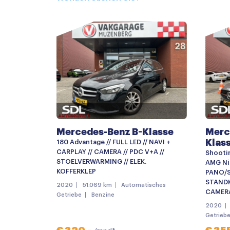
AMG-styling
Buitenspiegels elektrisch inklapbaar
Centrale deurvergrendeling met afstandsbe
Dimlichten automatisch
Getint glas
LED dagrijverlichting
Lichtmetalen velgen 17"
Mercedes-Benz B-Klasse
Merc
Mistlampen
Klas
180 Advantage // FULL LED // NAVI +
Parkeer assistent
CARPLAY // CAMERA // PDC V+A //
Shootin
STOELVERWARMING // ELEK.
AMG Nig
Parkeersensor achter
KOFFERKLEP
PANO/S
STANDKA
2020
51.069 km
Automatisches
Parkeersensor voor
CAMERA
Getriebe
Benzine
Parkeersensor voor en achter
2020
Getrieb
Schuif-/kanteldak