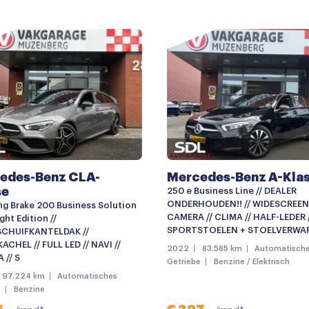
Buitenspiegels elektrisch i
Buitenspiegels elektrisch 
diening
Dakrails
Elek. bedienbare achterkle
LED achterlichten
Lichtmetalen velgen
Lichtmetalen velgen 17"
edes-Benz CLA-
Mercedes-Benz A-Kla
Panoramadak
se
250 e Business Line // DEALER
Parkeer assistent
ONDERHOUDEN!! // WIDESCREEN 
g Brake 200 Business Solution
CAMERA // CLIMA // HALF-LEDER 
ht Edition //
Parkeersensor achter
SPORTSTOELEN + STOELVERWA
CHUIFKANTELDAK //
CHEL // FULL LED // NAVI //
2022
83.585 km
Automatisch
Parkeersensor voor
 // S
Getriebe
Benzine / Elektrisch
Parkeersensor voor en ach
97.224 km
Automatisches
e
Benzine
Sportonderstel