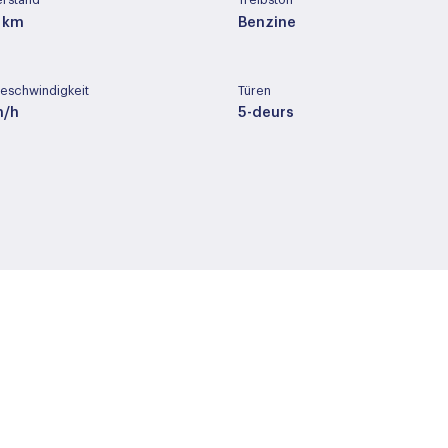
erstand
Treibstoff
 km
Benzine
eschwindigkeit
Türen
m/h
5-deurs
möbel
Hubraum des Zylinders
2996 cc
yp
Radstand
ic
284 cm
Adaptief demping systee