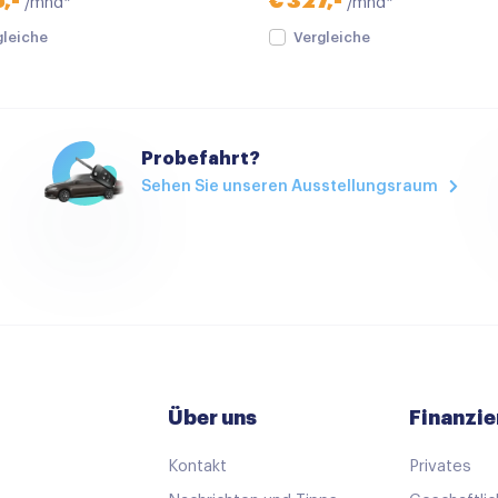
,-
€ 327,-
/mnd*
/mnd*
Warmtewerend glas
gleiche
Vergleiche
Audio installatie
Bluetooth telefoonvoorber
Burmester Audio
Probefahrt?
Sehen Sie unseren Ausstellungsraum
Multimedia systeem
Radio
Rondomzicht camera
Aluminium interieur afwerk
Armsteun
Armsteun voor
Über uns
Finanzie
Bagagedek
Binnenspiegel automatisc
Kontakt
Privates