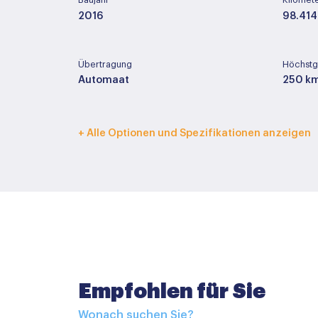
Baujahr
Kilomet
2016
98.414
Übertragung
Höchstg
Automaat
250 k
Innenfarbe
Polster
+ Alle Optionen und Spezifikationen anzeigen
Zwart
Leder
Basisfarbe
Farbe T
Zwart
Metall
Zubehör
Empfohlen für Sie
360 graden camera
Wonach suchen Sie?