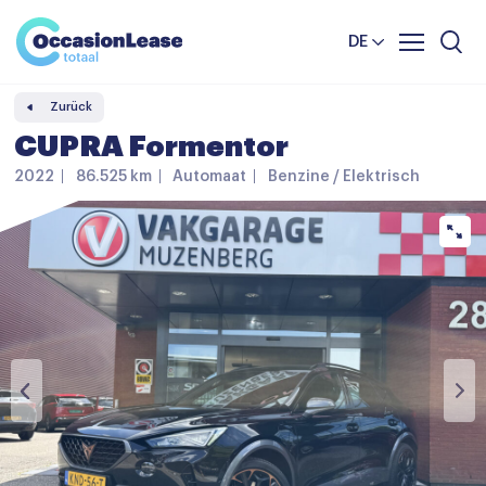
Unternehmer
Nachrichten und tipps
Komparator
DE
Häufig gestellte Fragen
Zurück
Über uns
CUPRA Formentor
2022
86.525 km
Automaat
Benzine / Elektrisch