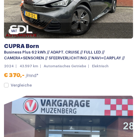
LED achterlichten
LED dagrijverlichting
led Koplampen
VAT
Lichtmetalen velgen
CUPRA Born
Lichtmetalen velgen 19"
Business Plus 62 kWh // ADAPT. CRUISE // FULL LED //
CAMERA+SENSOREN // SFEERVERLICHTING // NAVI+CARPLAY //
Metaalkleur
2024
43.597 km
Automatisches Getriebe
Elektrisch
Mistlampen voor
€ 370,-
/mnd*
mistlampen voor adaptief
Vergleiche
Parkeer assistent
Parkeersensor achter
Parkeersensor voor
Parkeersensor voor en achter
Achteruitrijcamera