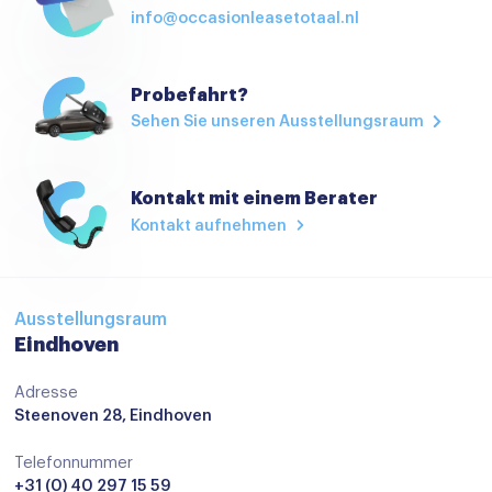
Airco (automatisch)
info@occasionleasetotaal.nl
Airco met elektronische regeling
Airco separaat achter
Probefahrt?
Sehen Sie unseren Ausstellungsraum
Aluminium interieur afwerking
Armsteun
Kontakt mit einem Berater
Armsteun achter
Kontakt aufnehmen
Armsteun voor
Bestuurdersstoel in hoogte verstelbaar
Ausstellungsraum
Binnenspiegel automatisch dimmend
Eindhoven
Boordcomputer
Adresse
Elektrische ramen voor en achter
Steenoven 28, Eindhoven
Hoofdsteunen achter
Telefonnummer
Keyless start
+31 (0) 40 297 15 59