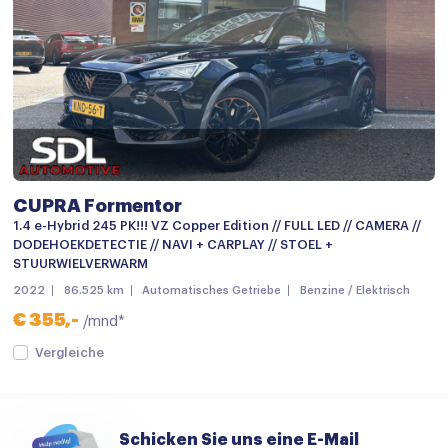
Android auto
Apple carplay
Audio installatie
Bluetooth telefoonvoorbereiding
Multimedia-voorbereiding
CUPRA Formentor
Multimedia systeem
1.4 e-Hybrid 245 PK!!! VZ Copper Edition // FULL LED // CAMERA //
Navigatie
DODEHOEKDETECTIE // NAVI + CARPLAY // STOEL +
STUURWIELVERWARM
Navigatiesysteem full map
2022
86.525 km
Automatisches Getriebe
Benzine / Elektrisch
Spraakbediening
€ 355,-
/mnd*
Stuurwiel multifunctioneel
Vergleiche
Achterbank in delen neerklapbaar
Airco
Schicken Sie uns eine E-Mail