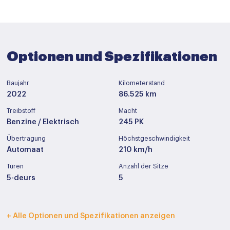
Optionen und Spezifikationen
Baujahr
Kilometerstand
2022
86.525 km
Treibstoff
Macht
Benzine / Elektrisch
245 PK
Übertragung
Höchstgeschwindigkeit
Automaat
210 km/h
Türen
Anzahl der Sitze
5-deurs
5
Innenfarbe
Polstermöbel
+ Alle Optionen und Spezifikationen anzeigen
Zwart
Half leder / stof