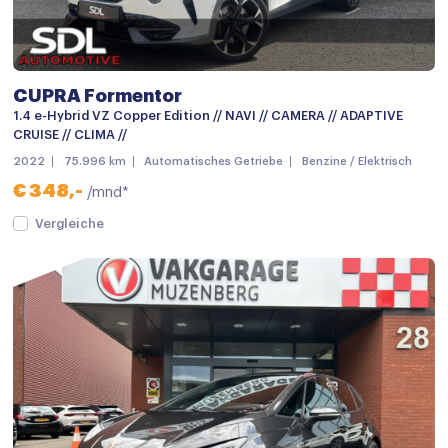
Buitenspiegels elektrisch verstelbaar
Buitenspiegels met verlichting
Buitenspiegels verwarmbaar
CUPRA Formentor
Bumpers in carrosseriekleur
1.4 e-Hybrid VZ Copper Edition // NAVI // CAMERA // ADAPTIVE
CRUISE // CLIMA //
Centrale deurvergrendeling met afstandsbediening
2022
75.996 km
Automatisches Getriebe
Benzine / Elektrisch
Dakrails
€ 348,-
/mnd*
Dimlichten automatisch
Vergleiche
Elektronisch Sper Differentieel
File assistent
Getint glas
Grootlichtassistent
Keyless entry
keyless entry