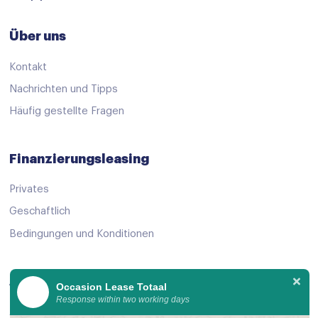
keyless start
Über uns
Lederen interieurdelen
Kontakt
Lederen versnellingspook
Nachrichten und Tipps
Passagiersstoel in hoogte verstelbaar
Häufig gestellte Fragen
Regensensor
Sportstuur
Finanzierungsleasing
Stuurbekrachtiging
Privates
Stuurbekrachtiging snelheidsafhankelijk
Geschaftlich
Stuur verstelbaar
Bedingungen und Konditionen
stuurverwarming
Stuurwiel verwarmd
Angebot ansehen
Occasion Lease Totaal
verwarmd stuurwiel
Response within two working days
Alle gebrauchtwagen