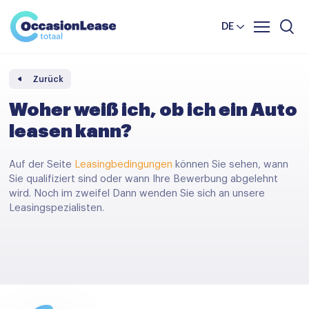
Unternehmer
Nachrichten und tipps
Komparator
DE
Häufig gestellte Fragen
Über uns
Zurück
Woher weiß ich, ob ich ein Auto
leasen kann?
Auf der Seite
Leasingbedingungen
können Sie sehen, wann
Sie qualifiziert sind oder wann Ihre Bewerbung abgelehnt
wird. Noch im zweifel Dann wenden Sie sich an unsere
Leasingspezialisten.