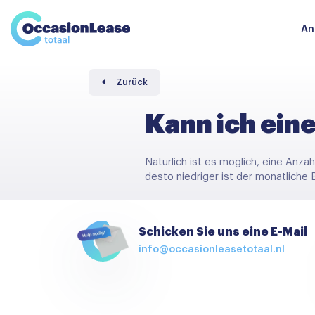
Unternehmer
Nachrichten und tipps
Komparator
An
Häufig gestellte Fragen
Über uns
Zurück
Kann ich ein
Natürlich ist es möglich, eine Anz
desto niedriger ist der monatliche
Schicken Sie uns eine E-Mail
info@occasionleasetotaal.nl