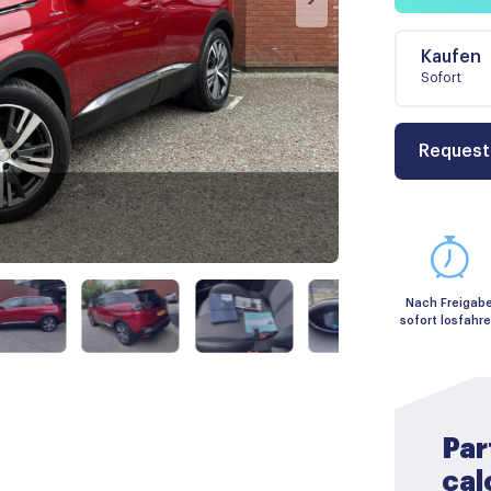
Kaufen
Sofort
Request
Nach Freigab
sofort losfahr
Par
cal