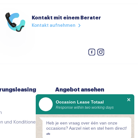
Kontakt mit einem Berater
geling
Kontakt aufnehmen
 verstelbaar
achter
rungsleasing
Angebot ansehen
Occasion Lease Totaal
Alle gebrauchtwagen
Response within two working days
verstelbaar
h
So gut wie neu
n und Konditionen
Komparator
Heb je een vraag over één van onze
occasions? Aarzel niet en stel hem direct!
🚗