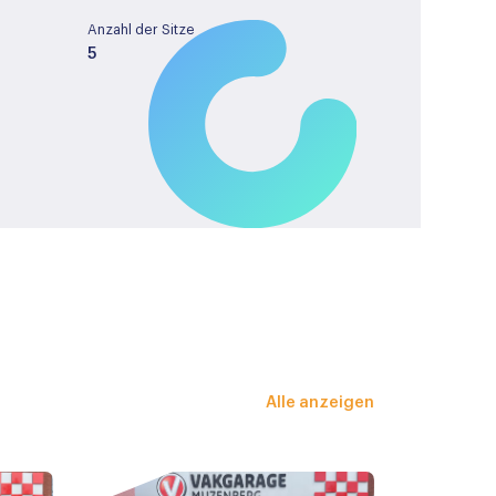
Anzahl der Sitze
5
Tankinhalt
43
License plate
KNS88K
verstel- en verwarmbaar
Alle anzeigen
iekleur
ar