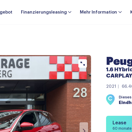
gebot
Finanzierungsleasing
Mehr Information
Peu
1.6 HYbri
CARPLAY 
2021
66.4
Dieses
Eind
Lease
60 monate