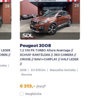
g met afstandsbediening
Peugeot 3008
F LEDER
1.2 130 PK TURBO Allure Avantage //
OREN //
SCHUIF-KANTELDAK // 360 CAMERA //
CRUISE // NAVI+CARPLAY // HALF LEDER
//
riebe
2019
67.409 km
Manuelles Getriebe
Benzine
€ 213,-
/mnd*
Vergleiche