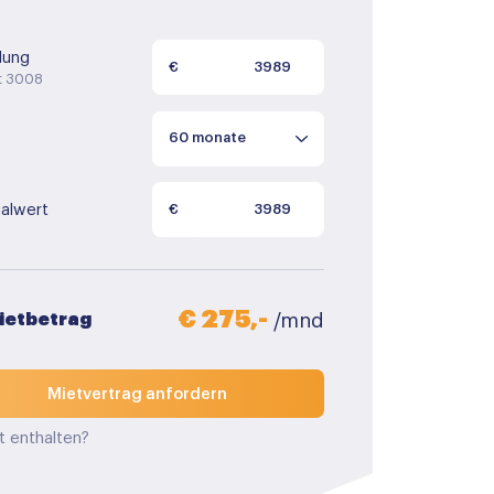
lung
€
t 3008
alwert
€
€ 275,-
Mietbetrag
/mnd
Mietvertrag anfordern
t enthalten?