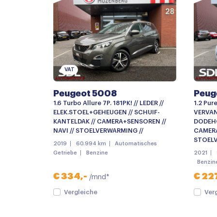
Bumpers in carrosseriekleur
Chroom delen exterieur
Elektronische remkrachtverdeling
Grootlichtassistent
VAT
LED dagrijverlichting
Peugeot 5008
Peug
Metaalkleur
1.6 Turbo Allure 7P. 181PK! // LEDER //
1.2 Pur
Parkeersensor achter
ELEK.STOEL+GEHEUGEN // SCHUIF-
VERVAN
KANTELDAK // CAMERA+SENSOREN //
DODEHO
Parkeersensor voor en achter
NAVI // STOELVERWARMING //
CAMERA
STOELV
2019
60.994 km
Automatisches
Android auto
Getriebe
Benzine
2021
Benzin
Bluetooth telefoonvoorbereiding
€ 334,-
€ 227
/mnd*
Multimedia systeem
Vergleiche
Ver
Navigatiesysteem full map
Spraakbediening