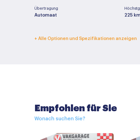
Übertragung
Höchstg
Automaat
225 k
Innenfarbe
Polster
+ Alle Optionen und Spezifikationen anzeigen
Donker blauw
Half le
Basisfarbe
Farbe T
Rood
Metall
Zubehör
Empfohlen für Sie
Buitenspiegels elektrisch inklapbaar
Wonach suchen Sie?
Buitenspiegels elektrisch verstelbaar
Buitenspiegels met verlichting