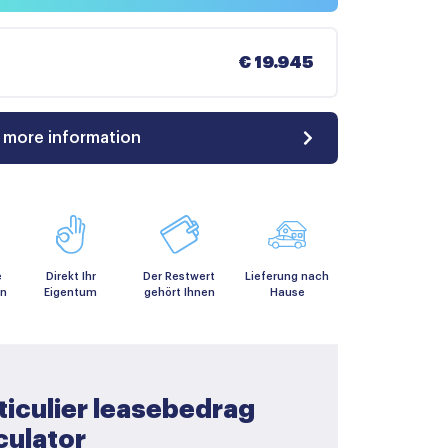
€ 19.945
 more information
e
Direkt Ihr
Der Restwert
Lieferung nach
en
Eigentum
gehört Ihnen
Hause
ticulier leasebedrag
culator