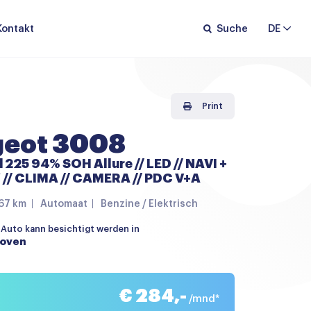
Kontakt
Suche
DE
Print
geot 3008
d 225 94% SOH Allure // LED // NAVI +
// CLIMA // CAMERA // PDC V+A
67 km
Automaat
Benzine / Elektrisch
 Auto kann besichtigt werden in
hoven
€ 284,-
/mnd*