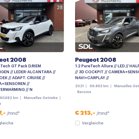
Centrale deurvergrendelin
Dimlichten automatisch
Getint glas
LED achterlichten
Lichtmetalen velgen 18"
eot 2008
Peugeot 2008
Mistlampen voor
eTech GT Pack D.RIEM
1.2 PureTech Allure // LED // HAL
Parkeersensor voor
GEN // LEDER-ALCANTARA //
// 3D COCKPIT // CAMERA+SENS
EK // ADAPT. CRUISE //
NAVI+CARPLAY //
Achteruitrijcamera
+SENSOREN //
2021
66.863 km
Manuelles Get
ERWARMING // N
Benzine
Apple carplay
90.682 km
Manuelles Getriebe
e
Multimedia-voorbereiding
,-
€ 213,-
/mnd*
/mnd*
Navigatie
gleiche
Vergleiche
Radio
Stuurwiel multifunctioneel