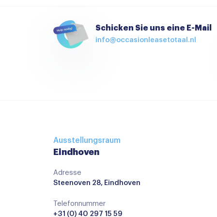
Achterbank in delen neerklapbaar
Schicken Sie uns eine E-Mail
Airco (automatisch)
info@occasionleasetotaal.nl
Armsteun
Armsteun voor
Binnenspiegel automatisch dimmend
Climate control
Cruisecontrol
Hoofdsteunen achter
Ausstellungsraum
Eindhoven
keyless start
Lederen stuurwiel
Adresse
Steenoven 28, Eindhoven
Regensensor
Telefonnummer
Stuurbekrachtiging snelheidsafhankelijk
+31 (0) 40 297 15 59