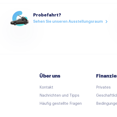
Airco
Probefahrt?
Airco met elektronische re
Sehen Sie unseren Ausstellungsraum
Armsteun achter
Bestuurdersstoel in hoogte
Boordcomputer
Cruise control
Elektrische ramen voor en 
Keyless start
Über uns
Finanzie
Lederen/stof bekleding
Kontakt
Privates
Passagiersstoel in hoogte 
Nachrichten und Tipps
Geschaftlic
Stuurbekrachtiging
Häufig gestellte Fragen
Bedingunge
Stuur verstelbaar