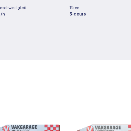
eschwindigkeit
Türen
m/h
5-deurs
möbel
Hubraum des Zylinders
der / stof
1598 cc
yp
Radstand
ic
268 cm
Buitenspiegels elektrisch 
Buitenspiegels in carrosser
Buitenspiegels verwarmba