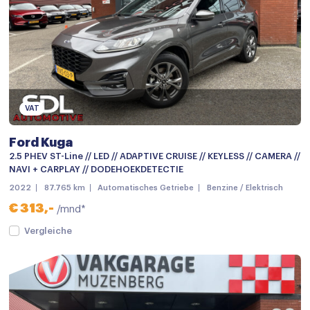
Sportonderstel
Achteruitrijcamera
Android auto
Apple carplay
VAT
Bluetooth telefoonvoorbereiding
Ford Kuga
Multimedia-voorbereiding
2.5 PHEV ST-Line // LED // ADAPTIVE CRUISE // KEYLESS // CAMERA //
Multimedia systeem
NAVI + CARPLAY // DODEHOEKDETECTIE
2022
87.765 km
Automatisches Getriebe
Benzine / Elektrisch
Navigatie
€ 313,-
/mnd*
Navigatiesysteem full map
Vergleiche
Radio
Spraakbediening
Stuurwiel multifunctioneel