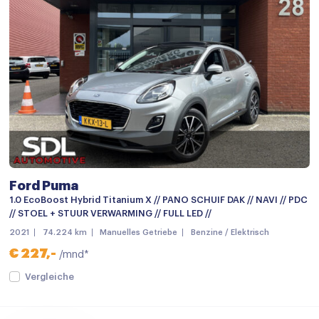
Achterbank in delen neerklapbaar
Achterbank verstelbaar
Airco (automatisch)
Airco met elektronische regeling
Armsteun
Armsteun achter
Armsteun voor
Ford Puma
Bestuurdersstoel in hoogte verstelbaar
1.0 EcoBoost Hybrid Titanium X // PANO SCHUIF DAK // NAVI // PDC
Binnenspiegel automatisch dimmend
// STOEL + STUUR VERWARMING // FULL LED //
2021
74.224 km
Manuelles Getriebe
Benzine / Elektrisch
Boordcomputer
€ 227,-
/mnd*
Elektrische ramen achter
Vergleiche
Elektrische ramen voor
Elektrisch verstelbare bestuurdersstoel