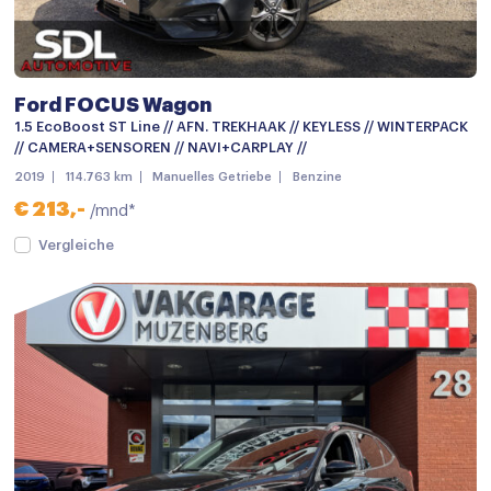
Buitenspiegels met verlichting
Buitenspiegels verwarmbaar
Bumpers in carrosseriekleur
Ford FOCUS Wagon
Centrale deurvergrendeling met afstandsbediening
1.5 EcoBoost ST Line // AFN. TREKHAAK // KEYLESS // WINTERPACK
// CAMERA+SENSOREN // NAVI+CARPLAY //
Chroom delen exterieur
2019
114.763 km
Manuelles Getriebe
Benzine
Dakrails
€ 213,-
/mnd*
Dimlichten automatisch
Vergleiche
Getint glas
Grootlichtassistent
Keyless entry
keyless entry
Koplampen adaptief
koplampreiniging