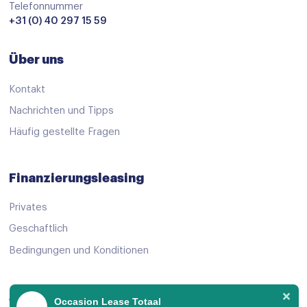
Virtual cockpit
Telefonnummer
+31 (0) 40 297 15 59
Voorstoelen in hoogte verstelbaar
Zwarte hemelbekleding
Über uns
Achteruitrijcamera
Kontakt
adaptive cruise control
Nachrichten und Tipps
Airbag(s) hoofd achter
Häufig gestellte Fragen
Airbag(s) hoofd voor
Airbag(s) knie
Finanzierungsleasing
Airbag(s) side voor
Privates
Airbag bestuurder
Geschaftlich
Airbag passagier
Bedingungen und Konditionen
Alarm klasse 1(startblokkering)
Anti Blokkeer Systeem
Angebot ansehen
Occasion Lease Totaal