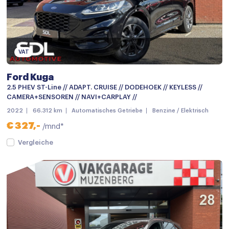
LED achterlichten
LED dagrijverlichting
LED koplampen
VAT
Lichtmetalen velgen
Ford Kuga
Lichtmetalen velgen 18"
2.5 PHEV ST-Line // ADAPT. CRUISE // DODEHOEK // KEYLESS //
CAMERA+SENSOREN // NAVI+CARPLAY //
Metaalkleur
2022
66.312 km
Automatisches Getriebe
Benzine / Elektrisch
Mistlampen voor
€ 327,-
/mnd*
mistlampen voor adaptief
Vergleiche
Parkeersensor achter
Parkeersensor voor
Parkeersensor voor en achter
Side-skirts
Speciale kleur