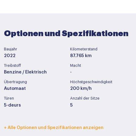
Optionen und Spezifikationen
Baujahr
Kilometerstand
2022
87.765 km
Treibstoff
Macht
Benzine / Elektrisch
-
Übertragung
Höchstgeschwindigkeit
Automaat
200 km/h
Türen
Anzahl der Sitze
5-deurs
5
Innenfarbe
Polstermöbel
+ Alle Optionen und Spezifikationen anzeigen
Zwart
Stof