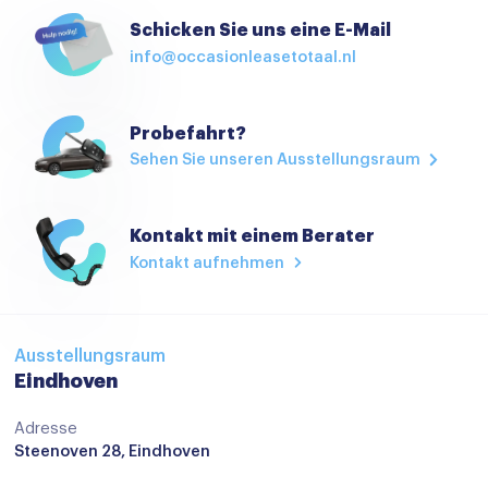
Hoofdsteunen achter
Schicken Sie uns eine E-Mail
info@occasionleasetotaal.nl
Keyless start
keyless start
Probefahrt?
Lederen bekleding
Sehen Sie unseren Ausstellungsraum
Lederen stuurwiel
Passagiersstoel in hoogte verstelbaar
Kontakt mit einem Berater
Regensensor
Kontakt aufnehmen
Sportstoelen
Sportstuur
Ausstellungsraum
Stuurbekrachtiging
Eindhoven
Stuurbekrachtiging snelheidsafhankelijk
Adresse
Steenoven 28, Eindhoven
Stuur verstelbaar