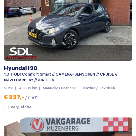
Armsteun
Armsteun voor
Bagagedek
Binnenspiegel automatisch dimmend
Boordcomputer
Climate control
Hyundai i20
Cruisecontrol
1.0 T-GDI Comfort Smart // CAMERA+SENSOREN // CRUISE //
NAVI+CARPLAY // AIRCO //
Elektrisch bedienbare spiegels
2023
48.039 km
Manuelles Getriebe
Benzine / Elektrisch
Elektrische ramen achter
€ 227,-
/mnd*
Elektrische ramen voor
Vergleiche
Keyless start
keyless start