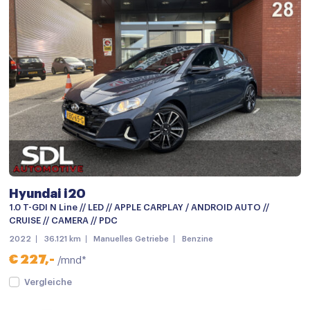
Multi-functioneel stuurwiel
Regensensor
Stoelverwarming
Stuurbekrachtiging
Stuur verstelbaar
Stuurwiel verwarmd
Start/stop systeem
Achteruitrijcamera
Hyundai i20
Airbag(s) hoofd achter
1.0 T-GDI N Line // LED // APPLE CARPLAY / ANDROID AUTO //
CRUISE // CAMERA // PDC
Airbag(s) hoofd voor
2022
36.121 km
Manuelles Getriebe
Benzine
Airbag(s) side voor
€ 227,-
/mnd*
Airbag bestuurder
Vergleiche
Airbag passagier