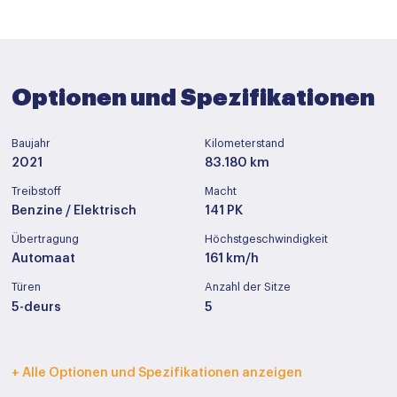
Optionen und Spezifikationen
Baujahr
Kilometerstand
2021
83.180 km
Treibstoff
Macht
Benzine / Elektrisch
141 PK
Übertragung
Höchstgeschwindigkeit
Automaat
161 km/h
Türen
Anzahl der Sitze
5-deurs
5
Innenfarbe
Polstermöbel
+ Alle Optionen und Spezifikationen anzeigen
Donker grijs
Stof