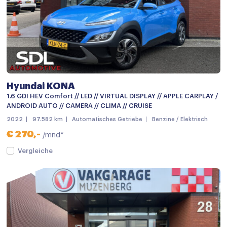
Android auto
Apple carplay
Audio installatie premium
Bluetooth telefoonvoorbereiding
KRELL Audio
Hyundai KONA
1.6 GDI HEV Comfort // LED // VIRTUAL DISPLAY // APPLE CARPLAY /
Multimedia-voorbereiding
ANDROID AUTO // CAMERA // CLIMA // CRUISE
Multimedia systeem
2022
97.582 km
Automatisches Getriebe
Benzine / Elektrisch
€ 270,-
/mnd*
Navigatie
Vergleiche
Navigatiesysteem full map
Radio
Spraakbediening
Achterbank in delen neerklapbaar
Airco met elektronische regeling