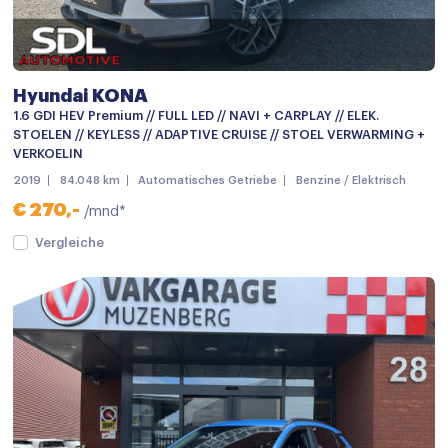
Dakrails
Dakspoiler
Dimlichten automatisch
Hyundai KONA
Getint glas
1.6 GDI HEV Premium // FULL LED // NAVI + CARPLAY // ELEK.
STOELEN // KEYLESS // ADAPTIVE CRUISE // STOEL VERWARMING +
Keyless entry
VERKOELIN
2019
84.048 km
Automatisches Getriebe
Benzine / Elektrisch
keyless entry
€ 270,-
/mnd*
LED dagrijverlichting
Vergleiche
Lichtmetalen velgen
mistlampen voor
Parkeersensor achter
Parkeersensor voor en achter
Warmtewerend glas
Achteruitrijcamera