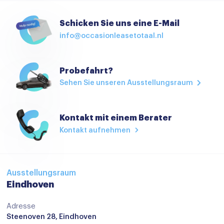
Alarm klasse 1(startblokkering)
Schicken Sie uns eine E-Mail
Anti Blokkeer Systeem
info@occasionleasetotaal.nl
Autonomous Emergency Braking
Bandenspanningscontrolesysteem
Probefahrt?
Sehen Sie unseren Ausstellungsraum
bots waarschuwing systeem
Elektronisch Stabiliteits Programma
Kontakt mit einem Berater
Hill hold functie
Kontakt aufnehmen
Isofix bevestiging voor kinderzitjes
Verkeersbord detectie
Vermoeidheids herkenning
Ausstellungsraum
Eindhoven
airco automatisch
Adresse
Apple Carplay/Android Auto
Steenoven 28, Eindhoven