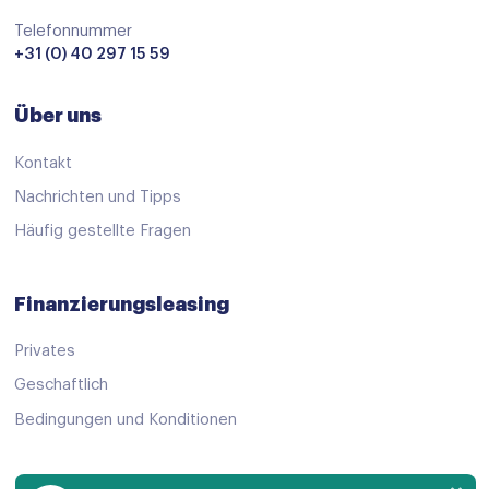
Bluetooth
Telefonnummer
centrale vergrendeling met afstandsbediening
+31 (0) 40 297 15 59
Connected services
Über uns
Dab
extra getint glas achter
Kontakt
lendesteun(en) verstelbaar
Nachrichten und Tipps
Häufig gestellte Fragen
multimedia scherm middel
Parkeerassistent
Finanzierungsleasing
Rijstrooksensor met correctie
Privates
schakelpaddles
Geschaftlich
stuur multifunctioneel
Bedingungen und Konditionen
Uitparkeer waarschuwing
Volledig digitaal instrumentenpaneel