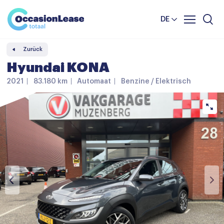
Unternehmer
Nachrichten und tipps
Komparator
DE
Häufig gestellte Fragen
Zurück
Über uns
Hyundai KONA
2021
83.180 km
Automaat
Benzine / Elektrisch