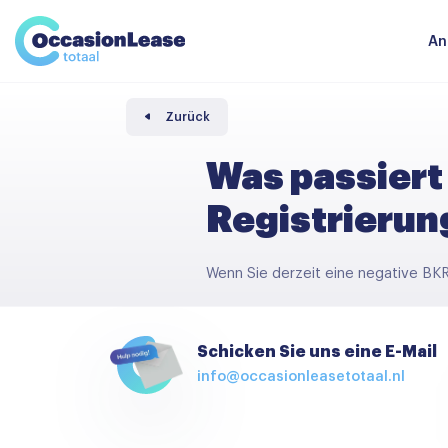
Unternehmer
Nachrichten und tipps
Komparator
An
Häufig gestellte Fragen
Über uns
Zurück
Was passiert
Registrierun
Wenn Sie derzeit eine negative BKR
Schicken Sie uns eine E-Mail
info@occasionleasetotaal.nl