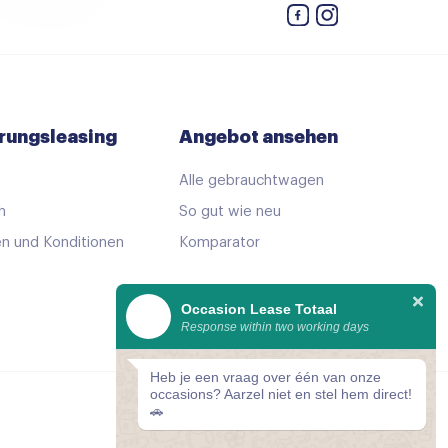
rungsleasing
Angebot ansehen
Alle gebrauchtwagen
h
So gut wie neu
n und Konditionen
Komparator
Occasion Lease Totaal
Response within two working days
Heb je een vraag over één van onze
occasions? Aarzel niet en stel hem direct!
Cookie-Einstellungen
🚗