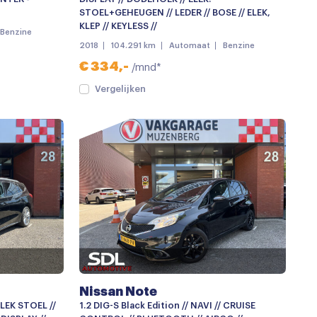
STOEL+GEHEUGEN // LEDER // BOSE // ELEK,
KLEP // KEYLESS //
Benzine
2018
104.291 km
Automaat
Benzine
€ 334,-
/mnd*
Vergelijken
Nissan Note
ELEK STOEL //
1.2 DIG-S Black Edition // NAVI // CRUISE