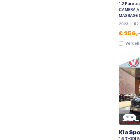
1.2 Purete
CAMERA //
MASSAGE S
2023
52.
€ 256,
Vergeli
BTW
Kia Sp
1.6 T-GDI B