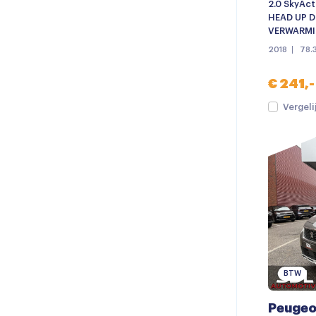
2.0 SkyAct
HEAD UP DI
VERWARMIN
2018
78.
€ 241,-
Vergeli
BTW
Peugeo