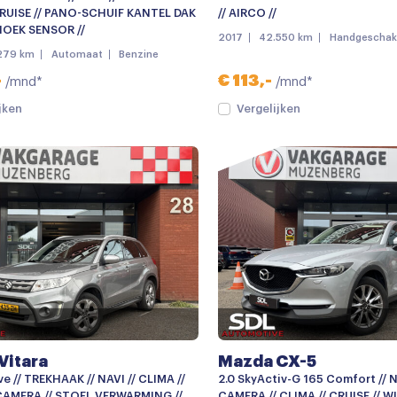
CRUISE // PANO-SCHUIF KANTEL DAK
// AIRCO //
HOEK SENSOR //
2017
42.550 km
Handgeschak
279 km
Automaat
Benzine
-
€ 113,-
/mnd*
/mnd*
jken
Vergelijken
Vitara
Mazda CX-5
ve // TREKHAAK // NAVI // CLIMA //
2.0 SkyActiv-G 165 Comfort // N
 CAMERA // STOEL VERWARMING //
CAMERA // CLIMA // CRUISE // W