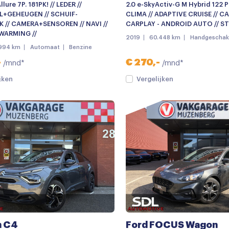
llure 7P. 181PK! // LEDER //
2.0 e-SkyActiv-G M Hybrid 122 PK
L+GEHEUGEN // SCHUIF-
CLIMA // ADAPTIVE CRUISE // C
 // CAMERA+SENSOREN // NAVI //
CARPLAY - ANDROID AUTO // S
WARMING //
2019
60.448 km
Handgeschak
994 km
Automaat
Benzine
-
€ 270,-
/mnd*
/mnd*
jken
Vergelijken
n C4
Ford FOCUS Wagon