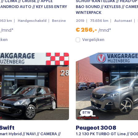
/ CLIMA // CRUISE // APPLE
SCHUIF-KANTELDAK // HEAD-UP 
 ANDROID AUTO // KEY LESS ENTRY
B&O SOUND // KEYLESS // CAMER
WINTERPACK
063 km
Handgeschakeld
Benzine
2019
75.656 km
Automaat
€ 256,-
/mnd*
/mnd*
jken
Vergelijken
BTW
Swift
Peugeot 3008
mart Hybrid // NAVI // CAMERA //
1.2 130 PK TURBO GT Line // DO