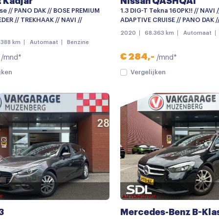
 Kadjar
Nissan QASHQAI
se // PANO DAK // BOSE PREMIUM
1.3 DIG-T Tekna 160PK!! // NAVI 
EDER // TREKHAAK // NAVI //
ADAPTIVE CRUISE // PANO DAK /
2020
68.363 km
Automaat
.388 km
Automaat
Benzine
€ 284,-
/mnd*
/mnd*
jken
Vergelijken
3
Mercedes-Benz B-Kla