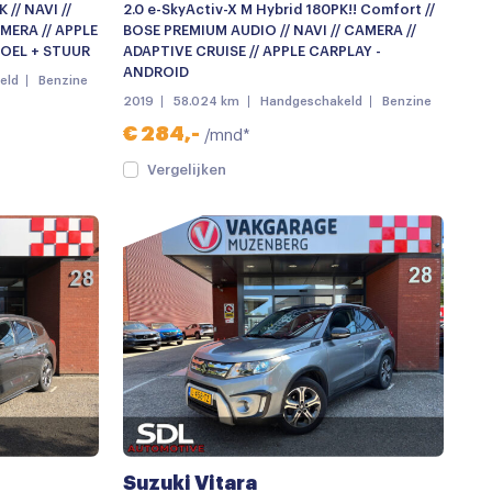
 // NAVI //
2.0 e-SkyActiv-X M Hybrid 180PK!! Comfort //
AMERA // APPLE
BOSE PREMIUM AUDIO // NAVI // CAMERA //
TOEL + STUUR
ADAPTIVE CRUISE // APPLE CARPLAY -
ANDROID
eld
Benzine
2019
58.024 km
Handgeschakeld
Benzine
€ 284,-
/mnd*
Vergelijken
Suzuki Vitara