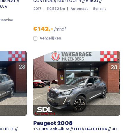
DISPLAY //
CONTROL // BLUETOOTH // AIRCO //
A //
2017
110.572 km
Automaat
Benzine
Benzine
€ 142,-
/mnd*
Vergelijken
Peugeot 2008
DEHOEK //
1.2 PureTech Allure // LED // HALF LEDER // 3D