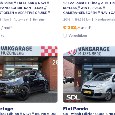
ch Shine // TREKHAAK // NAVI //
1.5 EcoBoost ST Line // AFN. TR
 PANO SCHUIF-KANTELDAK //
KEYLESS // WINTERPACK //
TOELEN // ADAPTIVE CRUISE //
CAMERA+SENSOREN // NAVI+CA
811 km
Automaat
Benzine
2019
114.763 km
Handgeschak
-
€ 213,-
/mnd*
/mnd*
jken
Vergelijken
ortage
Fiat Panda
lack Edition // NAVI // JBL PREMIUM
0.9 TwinAir Edizione Cool UNI