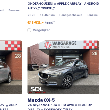
ONDERHOUDEN! // APPLE CARPLAY - ANDROID
AUTO // CRUISE //
eld
Benzine
2020
54.457 km
Handgeschakeld
Benzine
€ 142,-
/mnd*
Vergelijken
Mazda CX-5
AVI // 360°
2.5 SkyActiv-G 194 GT-M 4WD // HEAD-UP
INTER -
DISPLAY // DODEHOEK // ELEK.