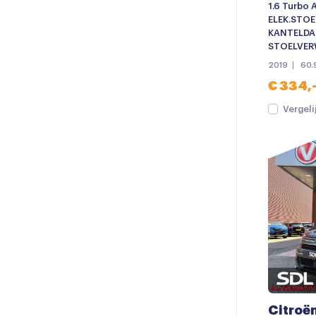
1.6 Turbo A
ELEK.STOE
KANTELDAK
STOELVER
2019
60.
€ 334,
Vergeli
Citroë