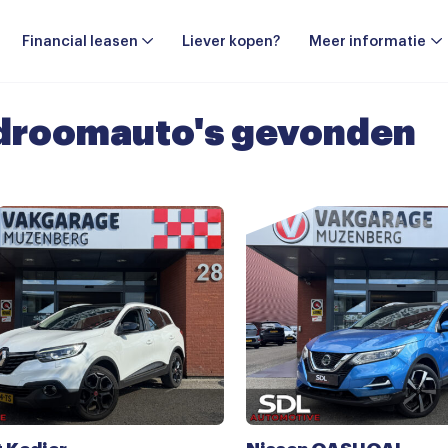
Financial leasen
Liever kopen?
Meer informatie
droomauto's gevonden