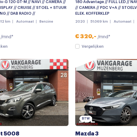
iv-G 120 GT-M // NAVI // CAMERA //
180 Advantage // FULL LED // N
SPLAY // CRUISE // STOEL + STUUR
// CAMERA // PDC V+A // STOEL
G // DAB RADIO //
ELEK. KOFFERKLEP
312 km
Automaat
Benzine
2020
51.069 km
Automaat
€ 320,-
/mnd*
/mnd*
jken
Vergelijken
BTW
t 5008
Mazda 3