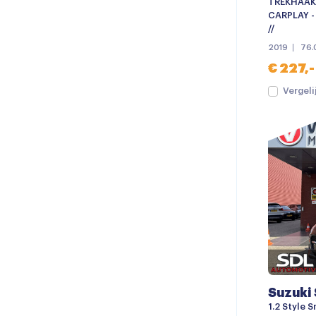
TREKHAAK /
CARPLAY -
//
2019
76.
€ 227,-
Vergeli
Suzuki 
1.2 Style S