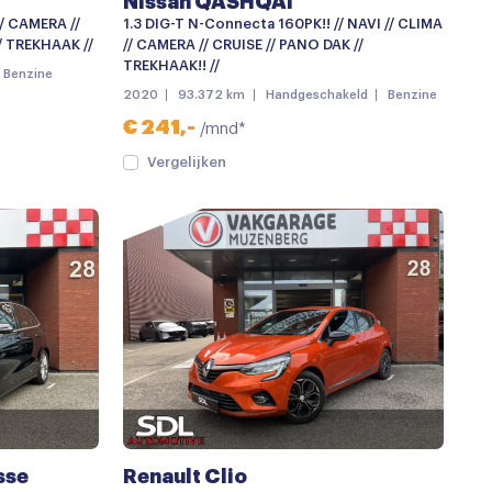
Nissan QASHQAI
// CAMERA //
1.3 DIG-T N-Connecta 160PK!! // NAVI // CLIMA
/ TREKHAAK //
// CAMERA // CRUISE // PANO DAK //
TREKHAAK!! //
Benzine
2020
93.372 km
Handgeschakeld
Benzine
€ 241,-
/mnd*
Vergelijken
sse
Renault Clio