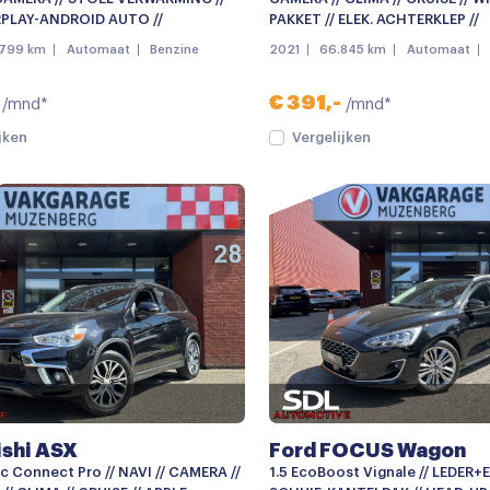
PLAY-ANDROID AUTO //
PAKKET // ELEK. ACHTERKLEP //
.799 km
Automaat
Benzine
2021
66.845 km
Automaat
€ 391,-
/mnd*
/mnd*
jken
Vergelijken
ishi ASX
Ford FOCUS Wagon
ec Connect Pro // NAVI // CAMERA //
1.5 EcoBoost Vignale // LEDER+