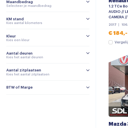
Renault
Maandbedrag
Selecteer je maandbedrag
1.2 TCe Bo
AUDIO // L
CAMERA //
KM stand
Kies aantal kilometers
2017
106
€ 184,-
Kleur
Kies een kleur
Vergeli
Aantal deuren
Kies het aantal deuren
Aantal zitplaatsen
Kies het aantal zitplaatsen
BTW of Marge
Mazda 