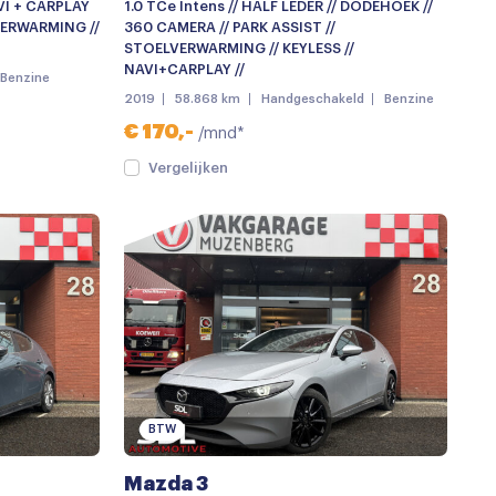
AVI + CARPLAY
1.0 TCe Intens // HALF LEDER // DODEHOEK //
VERWARMING //
360 CAMERA // PARK ASSIST //
STOELVERWARMING // KEYLESS //
NAVI+CARPLAY //
Benzine
2019
58.868 km
Handgeschakeld
Benzine
€ 170,-
/mnd*
Vergelijken
BTW
Mazda 3