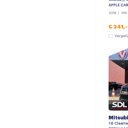
APPLE CAR
2018
105
€ 241,-
Vergeli
Mitsub
1.6 Cleart