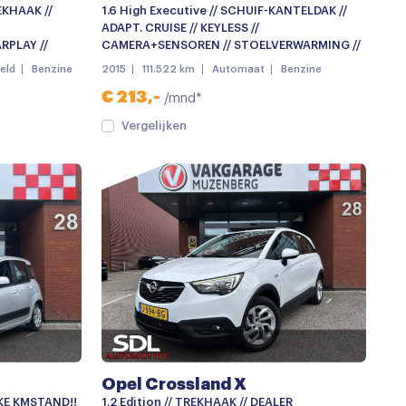
EKHAAK //
1.6 High Executive // SCHUIF-KANTELDAK //
ADAPT. CRUISE // KEYLESS //
RPLAY //
CAMERA+SENSOREN // STOELVERWARMING //
eld
Benzine
2015
111.522 km
Automaat
Benzine
€ 213,-
/mnd*
Vergelijken
Opel Crossland X
EKE KMSTAND!!
1.2 Edition // TREKHAAK // DEALER