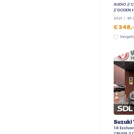
AUDIO // 
// DODEN 
2021
85.
€ 348,
Vergeli
Suzuki 
1.6 Exclusi
CRUISE //