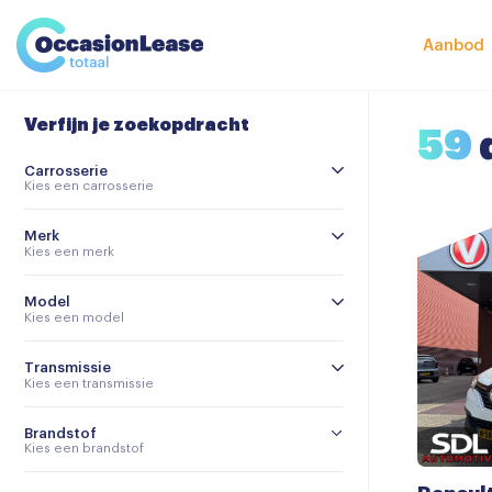
Leasevoorwaarden
Vergelijker
Aanbod
Veelgestelde vragen
Verfijn je zoekopdracht
Nieuws en tips
59
Carrosserie
Over ons
Kies een carrosserie
Merk
Kies een merk
Model
Kies een model
Transmissie
Kies een transmissie
Brandstof
Kies een brandstof